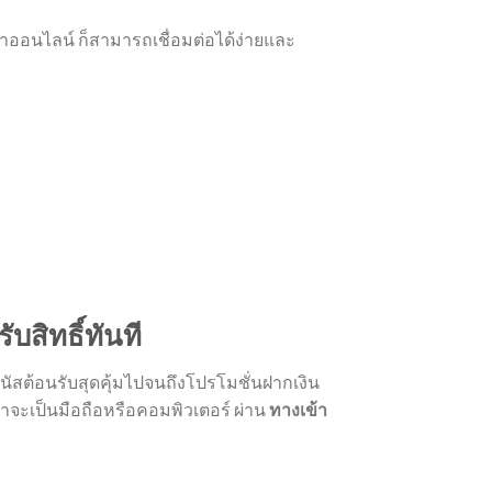
ีฬาออนไลน์ ก็สามารถเชื่อมต่อได้ง่ายและ
บสิทธิ์ทันที
นัสต้อนรับสุดคุ้มไปจนถึงโปรโมชั่นฝากเงิน
่าจะเป็นมือถือหรือคอมพิวเตอร์ ผ่าน
ทางเข้า