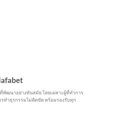
dafabet
ที่พัฒนาอย่างทันสมัย โดยเฉพาะผู้ที่ทำการ
ารทำธุรกรรมไม่ติดขัด พร้อมรองรับทุก