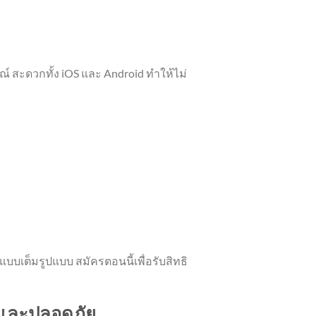
ณ์ สะดวกทั้ง iOS และ Android ทำให้ไม่
แบบเต็มรูปแบบ สมัครตอนนี้เพื่อรับสิทธิ
็วและปลอดภัย