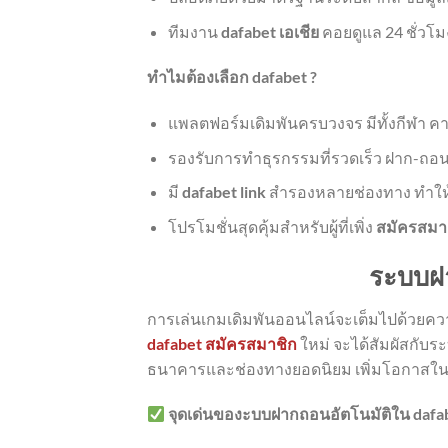
ทีมงาน
dafabet เอเชีย
คอยดูแล 24 ชั่วโม
ทำไมต้องเลือก dafabet ?
แพลตฟอร์มเดิมพันครบวงจร มีทั้งกีฬา ค
รองรับการทำธุรกรรมที่รวดเร็ว ฝาก-ถอน 
มี
dafabet link
สำรองหลายช่องทาง ทำให้
โปรโมชั่นสุดคุ้มสำหรับผู้ที่เพิ่ง
สมัครสมา
ระบบฝา
การเล่นเกมเดิมพันออนไลน์จะเต็มไปด้วยควา
dafabet สมัครสมาชิก
ใหม่ จะได้สัมผัสกับ
ธนาคารและช่องทางยอดนิยม เพิ่มโอกาสในกา
จุดเด่นของะบบฝากถอนอัตโนมัติใน dafa