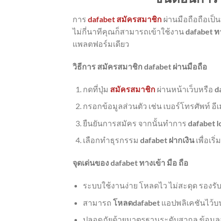
การ
dafabet สมัครสมาชิก
ผ่านมือถือถือเป็
ไม่กี่นาทีคุณก็สามารถเข้าใช้งาน
dafabet ท
แพลตฟอร์มเดียว
วิธีการ สมัครสมาชิก dafabet ผ่านมือถือ
กดที่ปุ่ม
สมัครสมาชิก
ผ่านหน้าเว็บหรือ
d
กรอกข้อมูลส่วนตัว เช่น เบอร์โทรศัพท์ อ
ยืนยันการสมัคร จากนั้นทำการ
dafabet l
เลือกทำธุรกรรม
dafabet ฝากเงิน
เพื่อเริ
จุดเด่นของ dafabet ทางเข้า มือ ถือ
ระบบใช้งานง่าย โหลดไว ไม่สะดุด รองร
สามารถ
โหลดdafabet
แอปพลิเคชันไว้บ
ปลอดภัยด้วยมาตรฐานระดับสากล ข้อมูลส