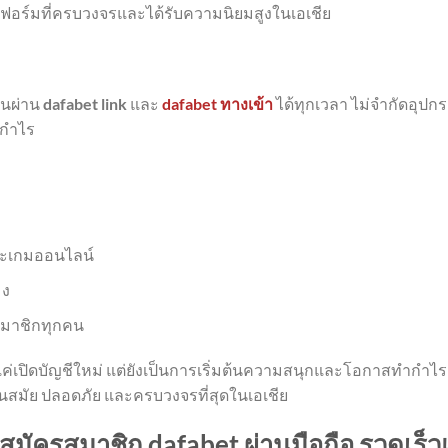
ฟอร์มที่ครบวงจรและได้รับความนิยมสูงในเอเชีย
านผ่าน
dafabet link
และ
dafabet ทางเข้า
ได้ทุกเวลา ไม่จำกัดอุปกร
กำไร
และเกมออนไลน์
มง
มาชิกทุกคน
ยงแค่เปิดบัญชีใหม่ แต่ยังเป็นการเริ่มต้นความสนุกและโอกาสทำกำไร
ันสมัย ปลอดภัย และครบวงจรที่สุดในเอเชีย
สมัครสมาชิก dafabet ผ่านมือถือ รวดเร