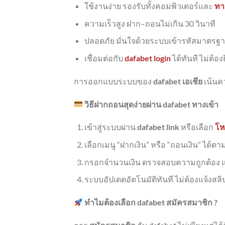
ใช้งานง่าย รองรับทั้งคอมพิวเตอร์และ
ทาง
ความเร็วสูง ฝาก–ถอนไม่เกิน 30 วินาที
ปลอดภัย มั่นใจด้วยระบบเข้ารหัสมาตร
เชื่อมต่อกับ
dafabet login
ได้ทันที ไม่ต้อ
การออกแบบระบบของ
dafabet เอเชีย
เน้นคว
วิธีฝากถอนสุดง่ายผ่าน dafabet ทางเข้า
เข้าสู่ระบบผ่าน
dafabet link
หรือเลือก
โห
เลือกเมนู “ฝากเงิน” หรือ “ถอนเงิน” ได้ต
กรอกจำนวนเงิน ตรวจสอบความถูกต้อง แ
ระบบอัปเดตอัตโนมัติทันที ไม่ต้องแจ้งสลิป
ทำไมต้องเลือก dafabet สมัครสมาชิก ?