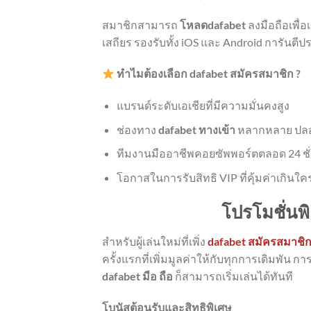
สมาชิกสามารถ
โหลดdafabet
ลงมือถือเพื่อ
เสถียร รองรับทั้ง iOS และ Android การันตีป
ทำไมต้องเลือก dafabet สมัครสมาชิก ?
แบรนด์ระดับเอเชียที่มีความมั่นคงสูง
ช่องทาง
dafabet ทางเข้า
หลากหลาย ปลอ
ทีมงานมืออาชีพคอยซัพพอร์ตตลอด 24 ชั
โอกาสในการรับสิทธิ VIP ที่คุ้มค่าเกินใค
โปรโมชั่นพิ
สำหรับผู้เล่นใหม่ที่เพิ่ง
dafabet สมัครสมาชิ
ครั้งแรกที่เพิ่มมูลค่าให้กับทุกการเดิมพัน กา
dafabet มือ ถือ
ก็สามารถเริ่มเล่นได้ทันที
โบนัสต้อนรับและสิทธิพิเศษ