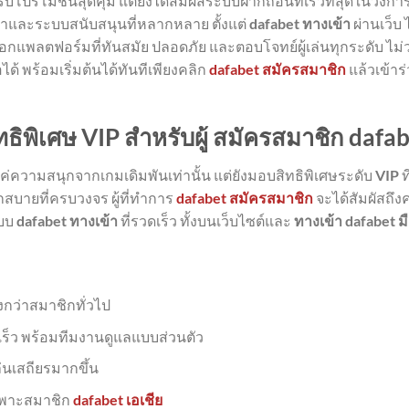
รับโปรโมชั่นสุดคุ้ม แต่ยังได้สัมผัสระบบฝากถอนที่เร็วที่สุดในวงการ
งเข้าและระบบสนับสนุนที่หลากหลาย ตั้งแต่
dafabet ทางเข้า
ผ่านเว็บ
อกแพลตฟอร์มที่ทันสมัย ปลอดภัย และตอบโจทย์ผู้เล่นทุกระดับ ไม่
อได้ พร้อมเริ่มต้นได้ทันทีเพียงคลิก
dafabet สมัครสมาชิก
แล้วเข้าร
ทธิพิเศษ VIP สำหรับผู้ สมัครสมาชิก dafa
แค่ความสนุกจากเกมเดิมพันเท่านั้น แต่ยังมอบสิทธิพิเศษระดับ
VIP
ท
สบายที่ครบวงจร ผู้ที่ทำการ
dafabet สมัครสมาชิก
จะได้สัมผัสถึง
ะบบ
dafabet ทางเข้า
ที่รวดเร็ว ทั้งบนเว็บไซต์และ
ทางเข้า dafabet มื
งกว่าสมาชิกทั่วไป
เร็ว พร้อมทีมงานดูแลแบบส่วนตัว
ล่นเสถียรมากขึ้น
เฉพาะสมาชิก
dafabet เอเชีย