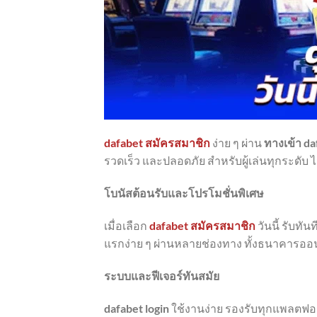
dafabet สมัครสมาชิก
ง่าย ๆ ผ่าน
ทางเข้า da
รวดเร็ว และปลอดภัย สำหรับผู้เล่นทุกระดับ ไ
โบนัสต้อนรับและโปรโมชั่นพิเศษ
เมื่อเลือก
dafabet สมัครสมาชิก
วันนี้ รับทั
แรกง่าย ๆ ผ่านหลายช่องทาง ทั้งธนาคารอ
ระบบและฟีเจอร์ทันสมัย
dafabet login
ใช้งานง่าย รองรับทุกแพลตฟอร